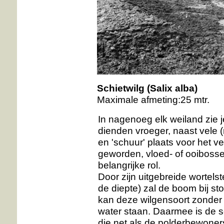
Schietwilg
(Salix alba)
Maximale afmeting:25 mtr.
In nagenoeg elk weiland zie j
dienden vroeger, naast vele (
en 'schuur' plaats voor het v
geworden, vloed- of ooibosse
belangrijke rol.
Door zijn uitgebreide wortelst
de diepte) zal de boom bij s
kan deze wilgensoort zonder a
water staan. Daarmee is de s
die net als de polderbewoners 