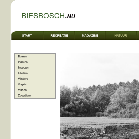
START
RECREATIE
MAGAZINE
NATUUR
Bomen
Planten
Insecten
Libellen
Vlinders
Vogels
Vissen
Zoogdieren