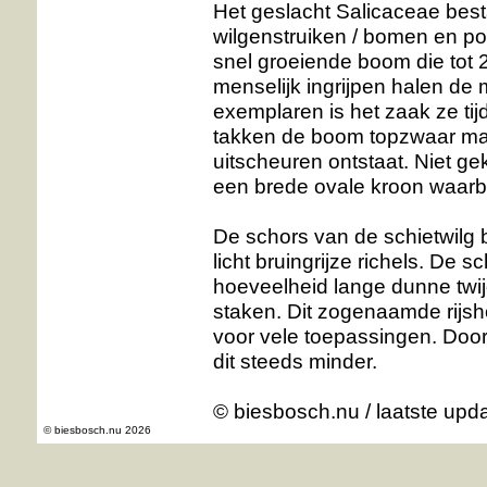
Het geslacht Salicaceae besta
wilgenstruiken / bomen en pop
snel groeiende boom die tot 
menselijk ingrijpen halen de m
exemplaren is het zaak ze tijd
takken de boom topzwaar ma
uitscheuren ontstaat. Niet gek
een brede ovale kroon waarbi
De schors van de schietwilg 
licht bruingrijze richels. De 
hoeveelheid lange dunne twijg
staken. Dit zogenaamde rijsh
voor vele toepassingen. Door
dit steeds minder.
© biesbosch.nu
/ laatste upd
© biesbosch.nu 2026