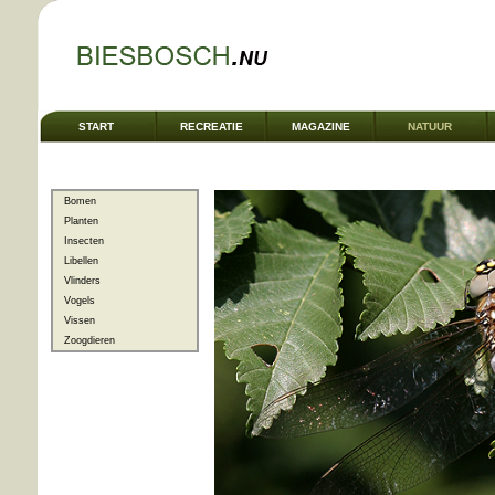
START
RECREATIE
MAGAZINE
NATUUR
Bomen
Planten
Insecten
Libellen
Vlinders
Vogels
Vissen
Zoogdieren