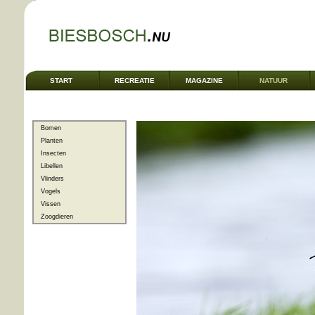
START
RECREATIE
MAGAZINE
NATUUR
Bomen
Planten
Insecten
Libellen
Vlinders
Vogels
Vissen
Zoogdieren