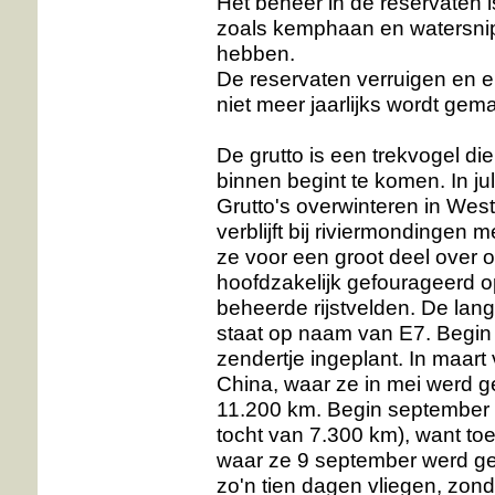
Het beheer in de reservaten i
zoals kemphaan en watersnip
hebben.
De reservaten verruigen en e
niet meer jaarlijks wordt gem
De grutto is een trekvogel di
binnen begint te komen. In ju
Grutto's overwinteren in West-
verblijft bij riviermondingen
ze voor een groot deel over 
hoofdzakelijk gefourageerd op r
beheerde rijstvelden. De lan
staat op naam van E7. Begin
zendertje ingeplant. In maar
China, waar ze in mei werd g
11.200 km. Begin september 
tocht van 7.300 km), want to
waar ze 9 september werd gec
zo'n tien dagen vliegen, zon