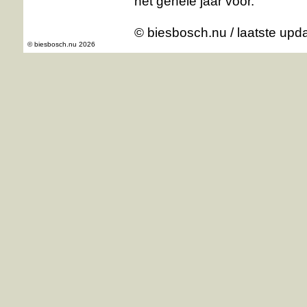
het gehele jaar voor.
© biesbosch.nu
/ laatste upd
© biesbosch.nu 2026