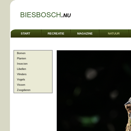
START
RECREATIE
MAGAZINE
NATUUR
Bomen
Planten
Insecten
Libellen
Vlinders
Vogels
Vissen
Zoogdieren