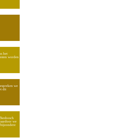
ns het
oesten worden
bespreken we
t dit
 Biesbosch
waardoor we
 bijzondere