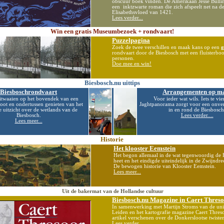
obscuur boek vinden. De Amerikaan Jesse Bulli
een inktzwarte roman die zich afspeelt net na de
Elisabethsvloed van 1421.
Lees verder...
Win een gratis Museumbezoek + rondvaart!
Puzzelpagina
Zoek de twee verschillen en maak kans op een
g
rondvaart door de Biesbosch met een fluisterbo
personen.
Doe mee en win!
Biesbosch.nu uittips
Biesboschrondvaart
Arrangementen op m
itwaaien op het bovendek van een
Voor ieder wat wils. Iets te vie
oot en ondertussen genieten van het
Jaghtpanorama zorgt voor een onver
e uitzicht over de wetlands van de
in en rond de Biesbosch
Biesbosch.
Lees verder....
Lees meer...
Historie
Het klooster Eemstein
Het begon allemaal in de wat tegenwoordig de 
heet en het eindigde uiteindelijk in de Zwijndr
De bewogen historie van Klooster Eemstein.
Lees meer...
Uit de bakermat van de Hollandse cultuur
Biesbosch.nu Magazine in Caert Thres
In samenwerking met Martijn Stroms van de univ
Leiden en het kartografie magazine Caert Threso
artikel verschenen over de Donkerslootse twiste
Lees verder...