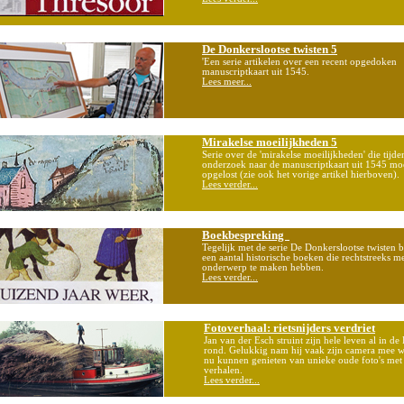
De Donkerslootse twisten 5
'Een serie artikelen over een recent opgedoken
manuscriptkaart uit 1545.
Lees meer...
Mirakelse moeilijkheden 5
Serie over de 'mirakelse moeilijkheden' die tijde
onderzoek naar de manuscriptkaart uit 1545 m
opgelost (zie ook het vorige artikel hierboven).
Lees verder...
Boekbespreking
Tegelijk met de serie De Donkerslootse twisten 
een aantal historische boeken die rechtstreeks me
onderwerp te maken hebben.
Lees verder...
Fotoverhaal: rietsnijders verdriet
Jan van der Esch struint zijn hele leven al in de
rond. Gelukkig nam hij vaak zijn camera mee 
nu kunnen genieten van unieke oude foto's met
verhalen.
Lees verder...