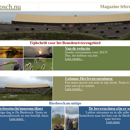
osch.nu
Magazine febr
Tijdschrift voor het Benedenrivierengebied
Van de redactie
Goede voornemens voor 2013?
Nee, die hebben wij niet.
Lees verder...
Column: Het leven opruimen
Een mens sjouwt wat mee in zijn leven. Soms is 
eens wat op te ruimen.
Lees verder...
Biesbosch.nu uittips
terboottocht/museum/diner
De bevertochten zijn er w
tige dag in De Biesbosch. Varen en
Lekker uitwaaien en in alle stilte
museumbezoek en een heerlijk diner.
fluisterboot naar het hart van de Bies
Lees meer..
naar bevers.
Lees meer