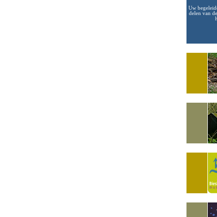
Uw begeleide
delen van de
h