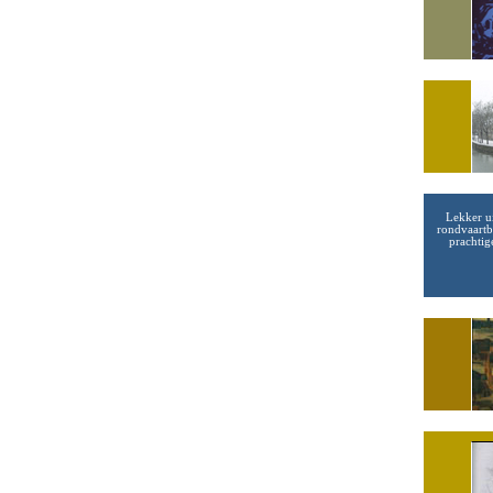
Lekker u
rondvaartb
prachtig