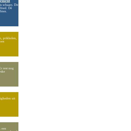
gement
s schaars. Dit
ebied. Dé
chten.
n, prikkelen,
doen
Er rest nog
eske
igheden uit
k een