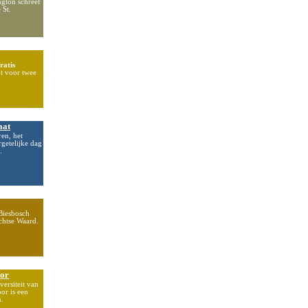
ngton schreef
 St.
ratis
ot voor twee
aat
ren, het
getelijke dag
.
Biesbosch
echtse Waard.
oor
ersiteit van
or is een
n.