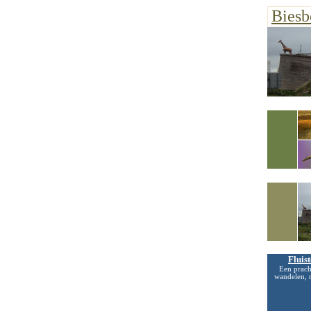
Biesb
Fluis
Een prach
wandelen, 