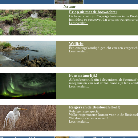
Natuur
Er op uit met de boswachter
De bever viert zijn 25-jarige lustrum in de Biesb
inmiddels zo succesvol dat er soms wat gemor on
Lees verder...
Wellicht
Een onaangekondigd gedicht van een vergezich
Lees verder...
Fons natuurlijk!
Alf
ons beschrijft zijn belevenissen als fotograaf 
meegenieten van wat er zoal voor zijn lens komt
Lees verder....
Reigers in de Biesbosch
(deel 4)
9-delige reigerspecial.
Welke reigersoorten komen voor in de Biesbosc
Wat doen ze er en waarom?
Lees verder....