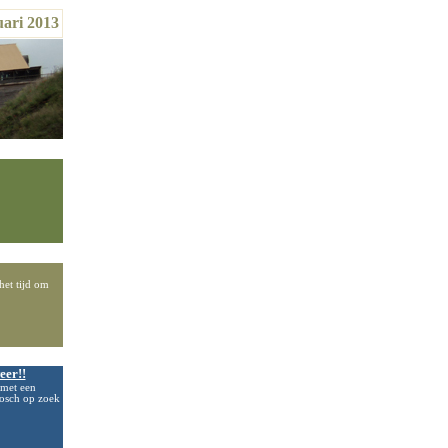
uari 2013
het tijd om
eer!!
 met een
bosch
op zoek