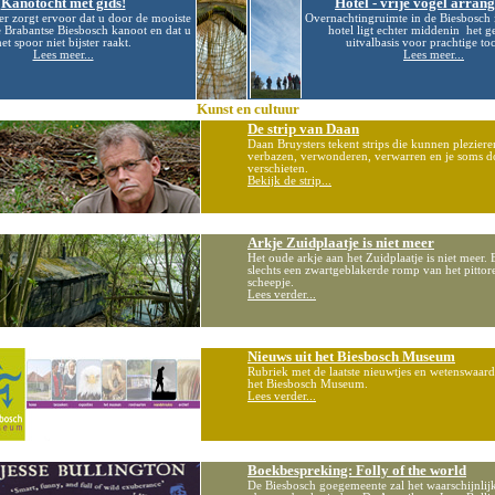
Kanotocht met gids!
Hotel - vrije vogel arran
r zorgt ervoor dat u door de mooiste
Overnachtingruimte in de Biesbosch i
 Brabantse Biesbosch kanoot en dat u
hotel ligt echter middenin het g
et spoor niet bijster raakt.
uitvalbasis voor prachtige to
Lees meer...
Lees meer...
Kunst en cultuur
De strip van Daan
Daan Bruysters tekent strips die kunnen pleziere
verbazen, verwonderen, verwarren en je soms 
verschieten.
Bekijk de strip...
Arkje Zuidplaatje is niet meer
Het oude arkje aan het Zuidplaatje is niet meer. 
slechts een zwartgeblakerde romp van het pittor
scheepje.
Lees verder...
Nieuws uit het Biesbosch Museum
Rubriek met de laatste nieuwtjes en wetenswaard
het Biesbosch Museum.
Lees verder...
Boekbespreking: Folly of the world
De Biesbosch goegemeente zal het waarschijnlij