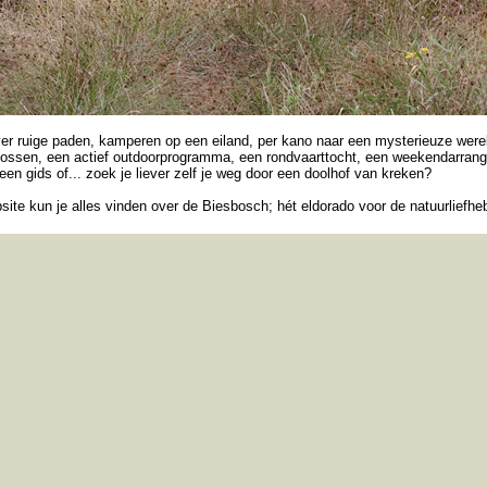
r ruige paden, kamperen op een eiland, per kano naar een mysterieuze were
bossen, een actief outdoorprogramma, een rondvaarttocht, een weekendarran
een gids of... zoek je liever zelf je weg door een doolhof van kreken?
ite kun je alles vinden over de Biesbosch; hét eldorado voor de natuurliefhe