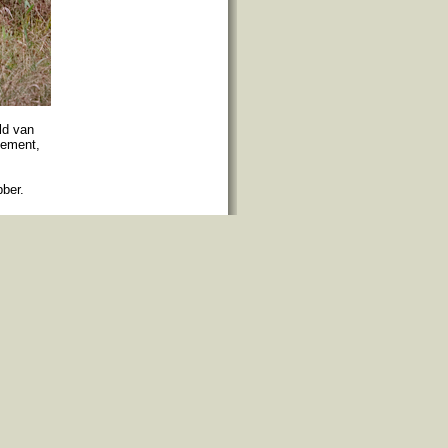
ld van
gement,
bber.