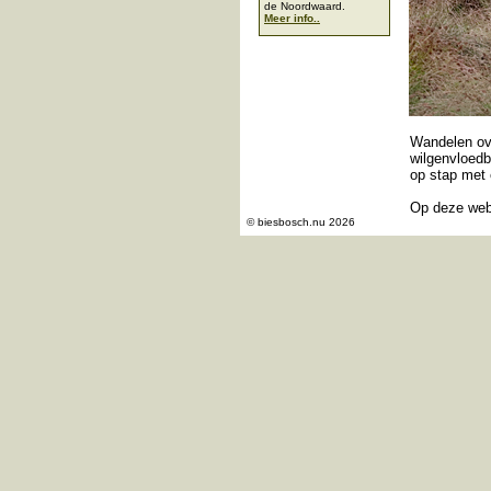
de Noordwaard.
Meer info..
Wandelen ove
wilgenvloed
op stap met 
Op deze webs
© biesbosch.nu 2026