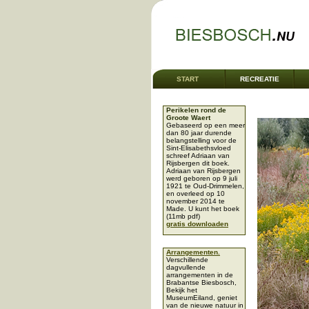
START
RECREATIE
Perikelen rond de
Groote Waert
Gebaseerd op een meer
dan 80 jaar durende
belangstelling voor de
Sint-Elisabethsvloed
schreef Adriaan van
Rijsbergen dit boek.
Adriaan van Rijsbergen
werd geboren op 9 juli
1921 te Oud-Drimmelen,
en overleed op 10
november 2014 te
Made. U kunt het boek
(11mb pdf)
gratis downloaden
Arrangementen.
Verschillende
dagvullende
arrangementen in de
Brabantse Biesbosch,
Bekijk het
MuseumEiland, geniet
van de nieuwe natuur in