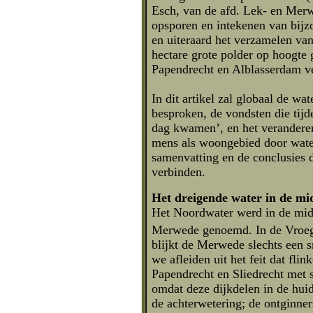
Esch, van de afd. Lek- en Merw
opsporen en intekenen van bijz
en uiteraard het verzamelen van
hectare grote polder op hoogte 
Papendrecht en Alblasserdam ve
In dit artikel zal globaal de w
besproken, de vondsten die tijd
dag kwamen’, en het veranderen
mens als woongebied door water
samenvatting en de conclusies 
verbinden.
Het dreigende water in de m
Het Noordwater werd in de mid
Merwede genoemd. In de Vroeg
blijkt de Merwede slechts een s
we afleiden uit het feit dat fli
Papendrecht en Sliedrecht met
omdat deze dijkdelen in de huidi
de achterwetering; de ontginner