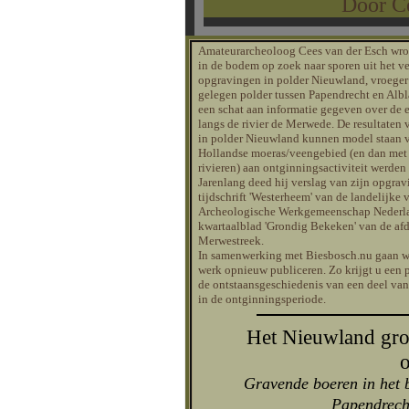
Door Ce
Amateurarcheoloog Cees van der Esch wroet
in de bodem op zoek naar sporen uit het ve
opgravingen in polder Nieuwland, vroeger
gelegen polder tussen Papendrecht en Alb
een schat aan informatie gegeven over de 
langs de rivier de Merwede. De resultaten 
in polder Nieuwland kunnen model staan vo
Hollandse moeras/veengebied (en dan met
rivieren) aan ontginningsactiviteit werden
Jarenlang deed hij verslag van zijn opgrav
tijdschrift 'Westerheem' van de landelijke
Archeologische Werkgemeenschap Nederlan
kwartaalblad 'Grondig Bekeken' van de af
Merwestreek.
In samenwerking met Biesbosch.nu gaan we
werk opnieuw publiceren. Zo krijgt u een p
de ontstaansgeschiedenis van een deel van
in de ontginningsperiode.
Het Nieuwland gro
o
Gravende boeren in het 
Papendrech