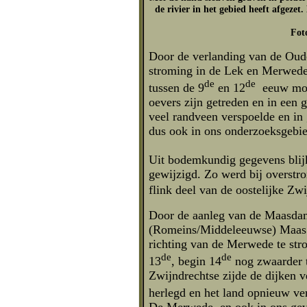
de rivier in het gebied heeft afgeze
Fot
Door de verlanding van de Oud
stroming in de Lek en Merwede
de
de
tussen de 9
en 12
eeuw moet
oevers zijn getreden en in een 
veel randveen verspoelde en in
dus ook in ons onderzoeksgebied
Uit bodemkundig gegevens blijkt
gewijzigd. Zo werd bij overstr
flink deel van de oostelijke Z
Door de aanleg van de Maasdam
(Romeins/Middeleeuwse) Maas 
richting van de Merwede te str
de
de
13
, begin 14
nog zwaarder t
Zwijndrechtse zijde de dijken 
herlegd en het land opnieuw ve
De Merwede, en ook in ons gev