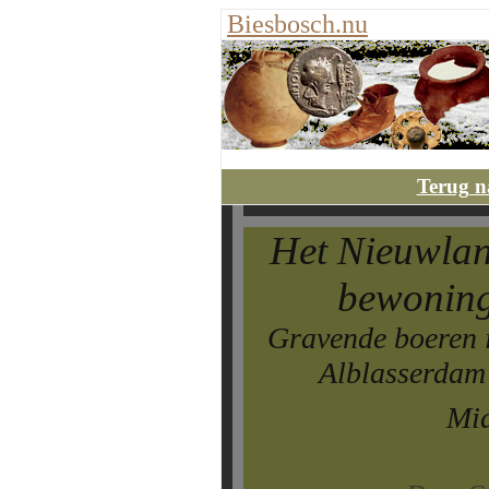
Biesbosch.nu
Terug n
Het Nieuwlan
bewoning
Gravende boeren i
Alblasserdam 
Mi