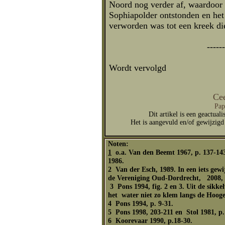
Noord nog verder af, waardoor 
Sophiapolder ontstonden en het
verworden was tot een kreek di
------------------------
Wordt vervolgd
Cee
Pap
Dit artikel is een geactuali
Het is aangevuld en/of gewijzigd
Noten:
1
o.a. Van den Beemt 1967, p. 137-143
1986.
2 Van der Esch, 1989. In een iets gewi
de Vereniging Oud-Dordre
3 Pons 1994, fig. 2 en 3. Uit de sikk
het water niet zo klem langs de Hooge
4 Pons 1994, p. 9-31.
5 Pons 1998, 203-211 en Stol 1981, p.
6 Koorevaar 1990, p.18-30.