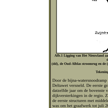
Afb.1 Ligging van Het Nieuwland a
(dd), de Oud-Alblas stroomrug en de (g
Tekenin
Door de bijna-watersnoodramp 
Deltawet versneld. De eerste g
datzelfde jaar om de bovenste v
dijkversterkingen in de regio.
de eerste structuren met midde
was om het graafwerk tot juli 