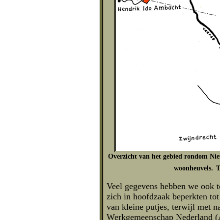
Overzicht van het gebied rondom Nie
woonheuvels.
T
Veel gegevens hebben we ook te
zich in hoofdzaak beperkten to
van kleine putjes, terwijl met
Werkgemeenschap Nederland (