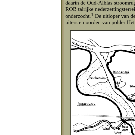
daarin de Oud-Alblas stroomru
ROB talrijke nederzettingsterre
1
onderzocht.
De uitloper van de
uiterste noorden van polder Het