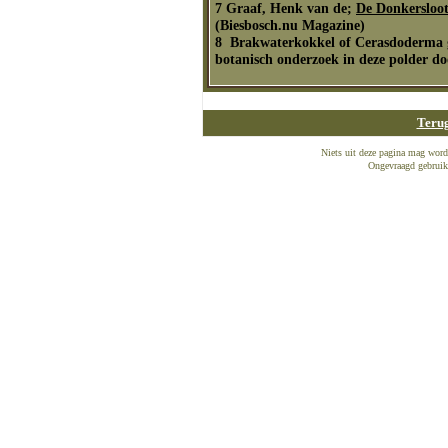
7 Graaf, Henk van de;
De Donkersloots
(Biesbosch.nu Magazine)
8
Brakwaterkokkel of Cerasdoderma gla
botanisch onderzoek in deze polder d
Teru
Niets uit deze pagina mag word
Ongevraagd gebruik 