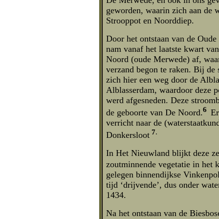
geworden, waarin zich aan de 
Strooppot en Noorddiep.
Door het ontstaan van de Oude 
nam vanaf het laatste kwart va
Noord (oude Merwede) af, waar
verzand begon te raken. Bij de
zich hier een weg door de Albl
Alblasserdam, waardoor deze p
werd afgesneden. Deze stroomb
6
de geboorte van De Noord.
Er
verricht naar de (waterstaatkun
7
.
Donkersloot
In Het Nieuwland blijkt deze ze
zoutminnende vegetatie in het k
gelegen binnendijkse Vinkenpolde
tijd ‘drijvende’, dus onder wate
1434.
Na het ontstaan van de Biesbos