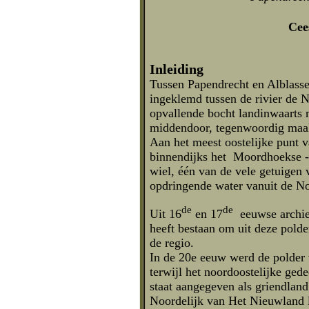
Cee
Inleiding
Tussen Papendrecht en Alblasse
ingeklemd tussen de rivier de 
opvallende bocht landinwaarts 
middendoor, tegenwoordig maakt
Aan het meest oostelijke punt v
binnendijks het Moordhoekse 
wiel, één van de vele getuigen v
opdringende water vanuit de No
de
de
Uit 16
en 17
eeuwse archiev
heeft bestaan om uit deze polde
de regio.
In de 20e eeuw werd de polder 
terwijl het noordoostelijke ged
staat aangegeven als griendlan
Noordelijk van Het Nieuwland 