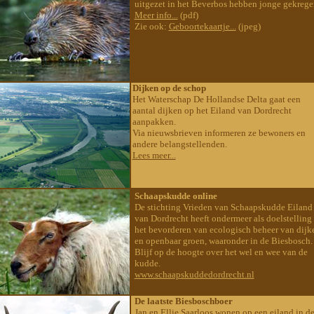
uitgezet in het Beverbos hebben jonge gekrege
Meer info...
(pdf)
Zie ook:
Geboortekaartje...
(jpeg)
Dijken op de schop
Het
Waterschap De Hollandse Delta gaat een
aantal dijken op het Eiland van Dordrecht
aanpakken.
Via nieuwsbrieven informeren ze bewoners en
andere belangstellenden.
Lees meer...
Schaapskudde online
De stichting Vrieden van Schaapskudde Eiland
van Dordrecht heeft ondermeer als doelstelling
het bevorderen van ecologisch beheer van dijk
en openbaar groen, waaronder in de Biesbosch.
Blijf op de hoogte over het wel en wee van de
kudde.
www.schaapskuddedordrecht.nl
De laatste Biesboschboer
Jan en Ellie Saarloos wonen op een eiland in d