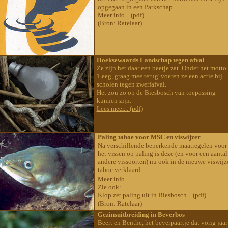
opgegaan in een Parkschap.
Meer info...
(pdf)
(Bron: Ratelaar)
Hoeksewaards Landschap tegen afval
Ze zijn het daar een beetje zat. Onder het motto
'Leeg, graag mee terug' voeren ze een actie bij
scholen tegen zwerfafval.
Het zou zo op de Biesbosch van toepassing
kunnen zijn.
Lees meer... (pdf)
Paling taboe voor MSC en viswijzer
Na verschillende beperkende maatregelen voor
het vissen op paling is deze (en voor een aantal
andere vissoorten) nu ook in de nieuwe viswijz
taboe verklaard.
Meer info...
Zie ook:
Klop zet paling uit in Biesbosch...
(pdf)
(Bron: Ratelaar)
Gezinsuitbreiding in Beverbos
Beert en Benthe, het beverpaartje dat vorig jaar