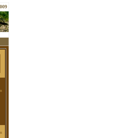
2009
en
en