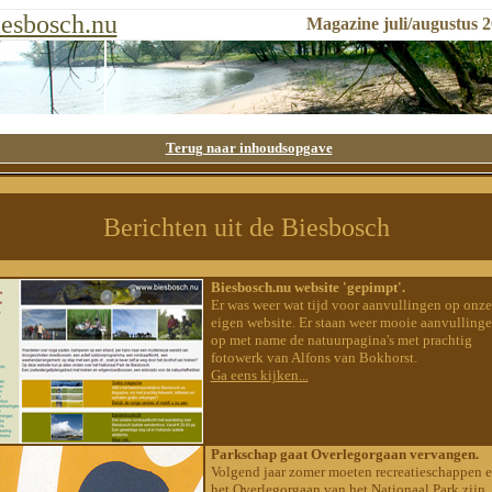
esbosch.nu
Magazine
juli/augustus 
Terug naar inhoudsopgave
Berichten uit de Biesbosch
Biesbosch.nu website 'gepimpt'.
Er was weer wat tijd voor aanvullingen op onze
eigen website. Er staan weer mooie aanvulling
op met name de natuurpagina's met prachtig
fotowerk van Alfons van Bokhorst.
Ga eens kijken...
Parkschap gaat Overlegorgaan vervangen.
Volgend jaar zomer moeten recreatieschappen 
het Overlegorgaan van het Nationaal Park zijn