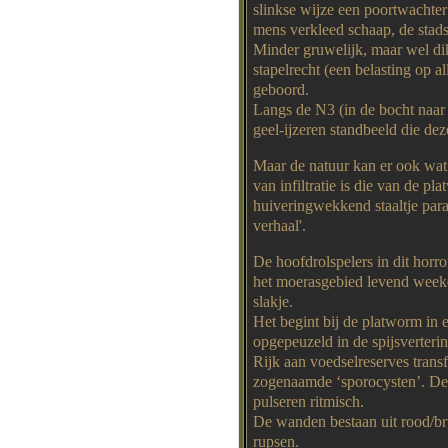
slinkse wijze een poortwachter
mens verkleed schaap, de stad
Minder gruwelijk, maar wel di
stapelrecht (een belasting op a
geboord.
Langs de N3 (in de bocht naar d
geel-ijzeren standbeeld die deze
Maar de natuur kan er ook wat
van infiltratie is die van de p
huiveringwekkend staaltje para
verhaal'.
De hoofdrolspelers in dit horro
het moerasgebied levend weekdi
slakje.
Het begint bij de platworm in e
opgepeuzeld in de spijsverterin
Rijk aan voedselreserves transf
zogenaamde ‘sporocysten’. De
pulseren ritmisch.
De wanden bestaan uit rood/bru
rupsen.