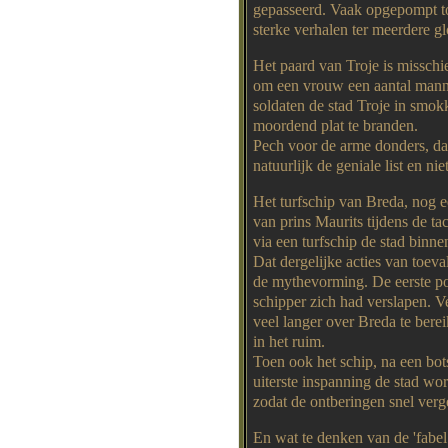
gepasseerd. Vaak opgepompt to
sterke verhalen ter meerdere g
Het paard van Troje is misschi
om een vrouw een aantal mann
soldaten de stad Troje in smo
moordend plat te branden.
Pech voor de arme donders, da
natuurlijk de geniale list en ni
Het turfschip van Breda, nog e
van prins Maurits tijdens de t
via een turfschip de stad binne
Dat dergelijke acties van toeva
de mythevorming. De eerste p
schipper zich had verslapen. V
veel langer over Breda te bere
in het ruim.
Toen ook het schip, na een bot
uiterste inspanning de stad wo
zodat de ontberingen snel verg
En wat te denken van de 'fabe