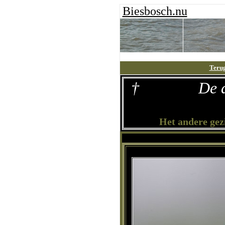
Biesbosch.nu
Teru
†
De 
Het andere gez