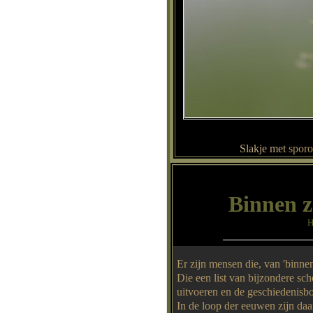
Slakje met
sporo
Binnen 
H
Er zijn mensen die, van 'binne
Die een list van bijzondere sc
uitvoeren en de geschiedenisbo
In de loop der eeuwen zijn da