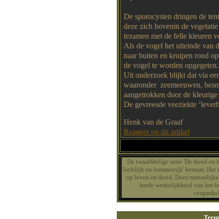
De sporocysten dringen de tenta
deze zich bovenin de vegetati
tezamen met de felle kleuren v
Als de vogel het uiteinde van 
naar buiten en kruipen rond op
de vogel te worden opgegeten.
Uit onderzoek blijkt dat via ee
waaronder zeemeeuwen, besmet
aangetrokken door de kleurige 
De gevreesde veeziekte ‘leverb
Henk van de Graaf
Reageer op dit artikel
De twaalfdelige serie 'De dood en he
'liefelijk en lommerrijk' bestaat. He
op leven en dood. Door menselijke s
harde werkelijkheid van het b
vergankel
Teru