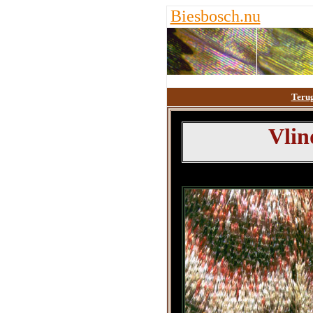
Biesbosch.nu
Teru
Vlin