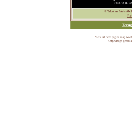
Foto Ab H. Baa
©
Tekst en foto's Ab
Rea
Terug
Niets uit deze pagina mag word
Ongevraagd gebruik 